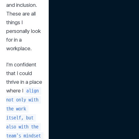
and inclusion. 
These are all 
things I 
personally look 
for in a 
workplace.
I’m confident 
that I could 
thrive in a place 
where I 
align 
not only with 
the work 
itself, but 
also with the 
team’s mindset 