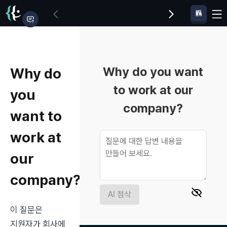
Why do you want
Why do
to work at our
you
company?
want to
work at
our
company?
AI 첨삭
이 질문은 
지원자가 회사에 