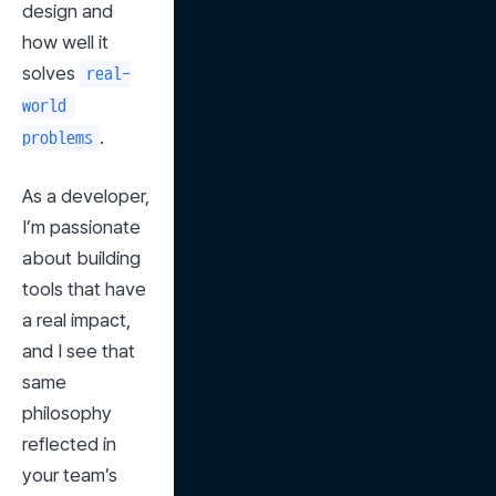
design and 
how well it 
solves 
real-
world 
.
problems
As a developer, 
I’m passionate 
about building 
tools that have 
a real impact, 
and I see that 
same 
philosophy 
reflected in 
your team’s 