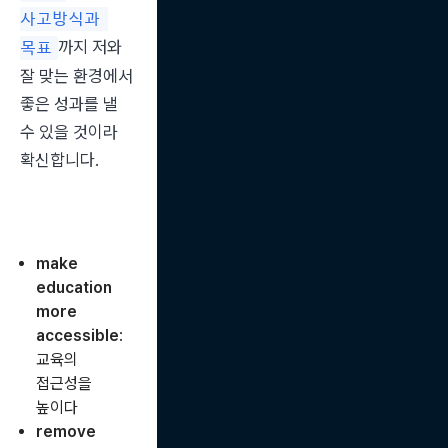
사고방식과 
까지 저와 
목표
잘 맞는 환경에서 
좋은 성과를 낼 
수 있을 것이라 
확신합니다.
make
education
more
accessible
:
교육의
접근성을
높이다
remove