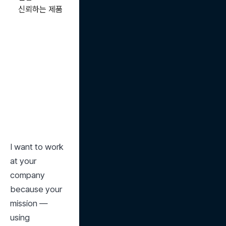
신뢰하는 제품
I want to work 
at your 
company 
because your 
mission — 
using 