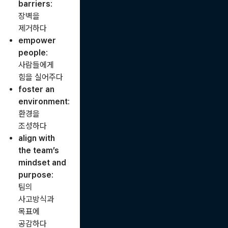
barriers
:
장벽을
제거하다
empower
people
:
사람들에게
힘을 실어주다
foster an
environment
:
환경을
조성하다
align with
the team’s
mindset and
purpose
:
팀의
사고방식과
목표에
공감하다