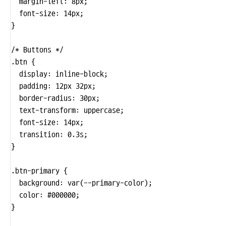
  margin-left: 8px;

  font-size: 14px;

}

/* Buttons */

.btn {

  display: inline-block;

  padding: 12px 32px;

  border-radius: 30px;

  text-transform: uppercase;

  font-size: 14px;

  transition: 0.3s;

}

.btn-primary {

  background: var(--primary-color);

  color: #000000;

}
