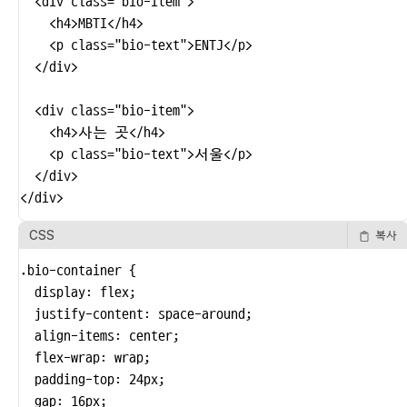
  <div class="bio-item">

    <h4>MBTI</h4>

    <p class="bio-text">ENTJ</p>

  </div>

  <div class="bio-item">

    <h4>사는 곳</h4>

    <p class="bio-text">서울</p>

  </div>

</div>
CSS
복사
.bio-container {

  display: flex;

  justify-content: space-around;

  align-items: center;

  flex-wrap: wrap;

  padding-top: 24px;

  gap: 16px;
