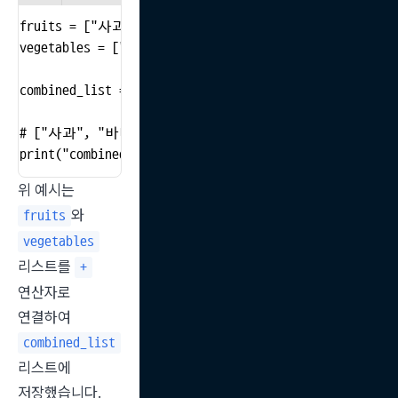
fruits = ["사과", "바나나"]

vegetables = ["당근", "토마토"]

combined_list = fruits + vegetables

# ["사과", "바나나", "당근", "토마토"]

print("combined_list:", combined_list)
위 예시는 
와 
fruits
vegetables
리스트를 
+
연산자로 
연결하여 
combined_list
리스트에 
저장했습니다.