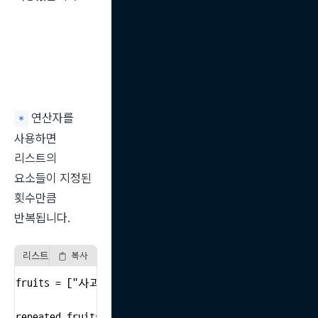
 연산자를 
*
사용하면 
리스트의 
요소들이 지정된 
횟수만큼 
반복됩니다.
리스트 반복 예시
복사
fruits = ["사과", "바나나"]

repeated_fruits = fruits * 2
