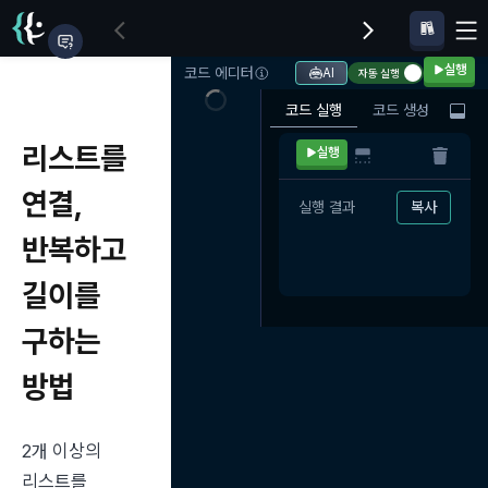
실행
코드 에디터
AI
자동 실행
코드 실행
코드 생성
리스트를
실행
연결,
실행 결과
복사
반복하고
길이를
구하는
방법
2개 이상의 
리스트를 