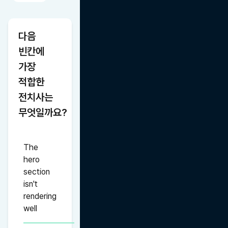
다음 
빈칸에 
가장 
적합한 
전치사는 
무엇일까요?
The 
hero 
section 
isn't 
rendering 
well 