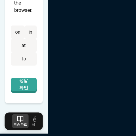
the 
browser.
on
in
at
to
정답
확인
학습 자료
AI 튜터
디자인
업로드
수업 노트
즐겨찾기