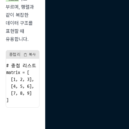
부르며, 행렬과 
같이 복잡한 
데이터 구조를 
표현할 때 
유용합니다.
중첩 리스트 예시
복사
# 중첩 리스트

matrix = [

  [1, 2, 3],

  [4, 5, 6],

  [7, 8, 9]

]