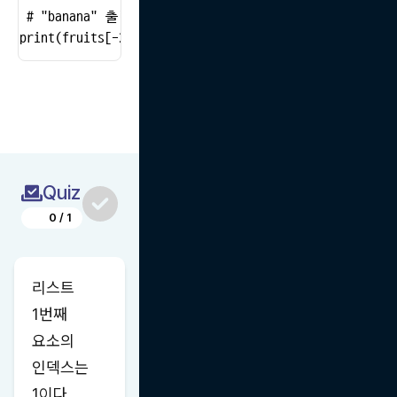
 # "banana" 출력

print(fruits[-2])
Quiz
0
/
1
리스트 
1번째 
요소의 
인덱스는 
1이다.