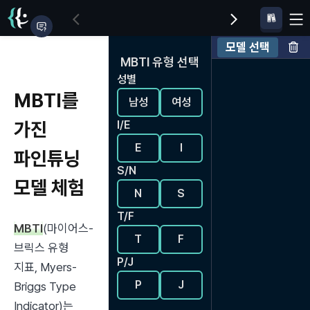
모델 선택
MBTI 유형 선택
성별
MBTI를
남성
여성
가진
I/E
E
I
파인튜닝
S/N
모델 체험
N
S
T/F
MBTI
(마이어스-
T
F
브릭스 유형 
P/J
지표, Myers-
P
J
Briggs Type 
Indicator)는 