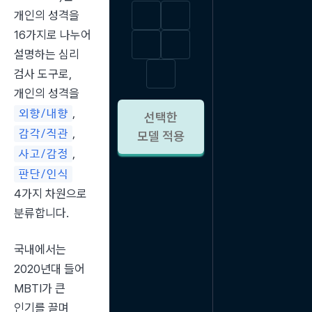
개인의 성격을 
16가지로 나누어 
설명하는 심리 
검사 도구로, 
개인의 성격을 
, 
외향/내향
선택한
, 
감각/직관
모델 적용
, 
사고/감정
판단/인식
4가지 차원으로 
분류합니다.
국내에서는 
2020년대 들어 
MBTI가 큰 
인기를 끌며 